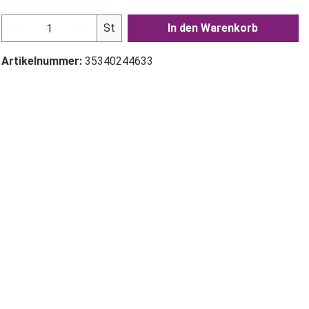
Produkt Anzahl: Gib den gewünschten Wer
St
In den Warenkorb
Artikelnummer:
35340244633