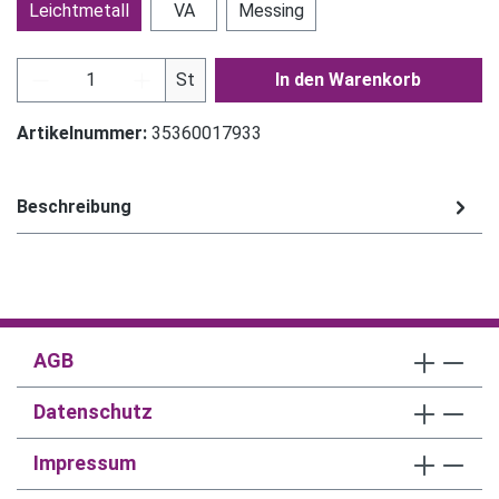
Leichtmetall
VA
Messing
Produkt Anzahl: Gib den gewünschten Wert ein
St
In den Warenkorb
Artikelnummer:
35360017933
Beschreibung
AGB
Datenschutz
Impressum