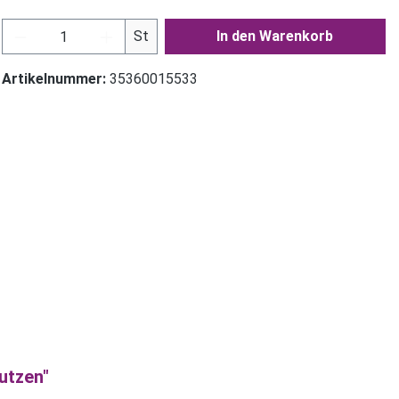
Produkt Anzahl: Gib den gewünschten Wer
St
In den Warenkorb
Artikelnummer:
35360015533
utzen"