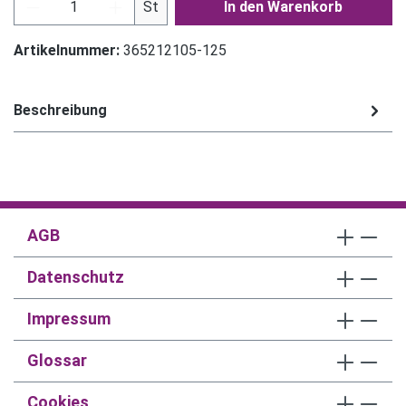
Produkt Anzahl: Gib den gewünschten Wert ein
St
In den Warenkorb
Artikelnummer:
365212105-125
Beschreibung
AGB
Datenschutz
Impressum
Glossar
Cookies