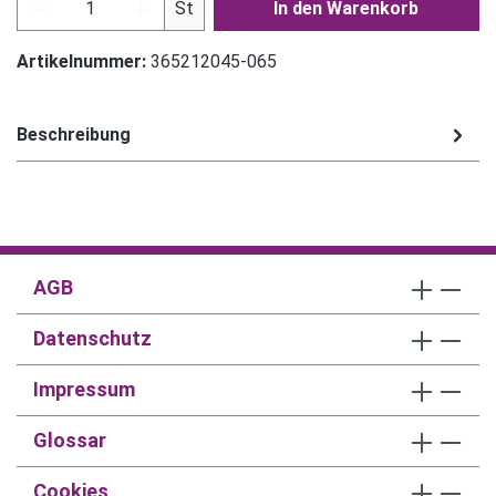
Produkt Anzahl: Gib den gewünschten Wert ein
St
In den Warenkorb
Artikelnummer:
365212045-065
Beschreibung
AGB
Datenschutz
Impressum
Glossar
Cookies