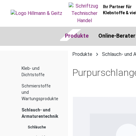
springen
Zur Hauptnavigation springen
Ihr Partner für
Klebstoffe & vie
Produkte
Online-Berater
Produkte
Schlauch- und 
Kleb- und
Purpurschlan
Dichtstoffe
Schmierstoffe
und
Bildergalerie überspringen
Wartungsprodukte
Schlauch- und
Armaturentechnik
Schläuche