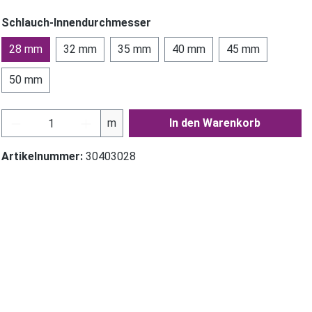
Schlauch-Innendurchmesser
28 mm
32 mm
35 mm
40 mm
45 mm
50 mm
Produkt Anzahl: Gib den gewünschten Wer
m
In den Warenkorb
Artikelnummer:
30403028