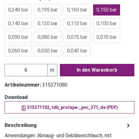
0,240 bar
0,195 bar
0,160 bar
0,150 bar
0,140 bar
0,120 bar
0,110 bar
0,100 bar
0,090 bar
0,080 bar
0,075 bar
0,070 bar
0,060 bar
0,050 bar
0,040 bar
Produkt Anzahl: Gib den gewünschten Wert ein
m
In den Warenkorb
Artikelnummer:
315371080
Download
315371102_tdb_protape-_pvc_371_de (PDF)
Beschreibung
Anwendungen: Absaug- und Gebläseschlauch, mit