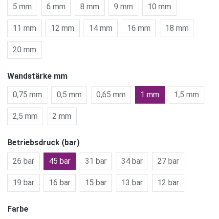
5 mm
6 mm
8 mm
9 mm
10 mm
11 mm
12 mm
14 mm
16 mm
18 mm
20 mm
Wandstärke mm
0,75 mm
0,5 mm
0,65 mm
1 mm
1,5 mm
2,5 mm
2 mm
Betriebsdruck (bar)
26 bar
45 bar
31 bar
34 bar
27 bar
19 bar
16 bar
15 bar
13 bar
12 bar
Farbe