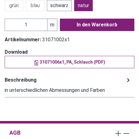
grün
blau
schwarz
natur
Produkt Anzahl: Gib den gewünschten Wert ein
m
In den Warenkorb
Artikelnummer:
31071002x1
Download
31071006x1_PA_Schlauch (PDF)
Beschreibung
in unterschiedlichen Abmessungen und Farben
AGB