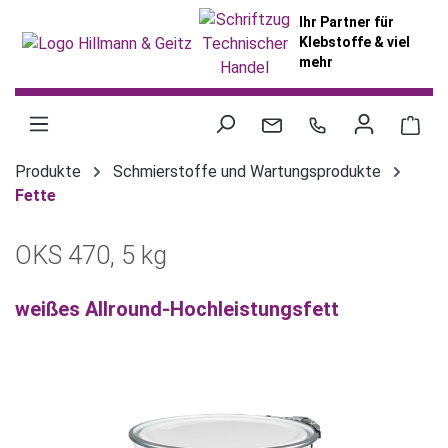
alt springen
Ihr Partner für
Klebstoffe & viel
mehr
War
Produkte
Schmierstoffe und Wartungsprodukte
Fette
OKS 470, 5 kg
weißes Allround-Hochleistungsfett
Bildergalerie überspringen