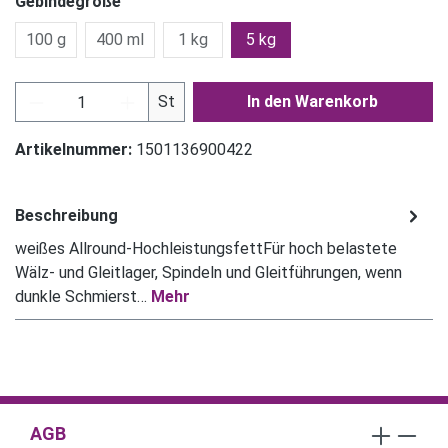
Gebindegröße
100 g
400 ml
1 kg
5 kg
Produkt Anzahl: Gib den gewünschten Wert ein
St
In den Warenkorb
Artikelnummer:
1501136900422
Beschreibung
weißes Allround-HochleistungsfettFür hoch belastete
Wälz- und Gleitlager, Spindeln und Gleitführungen, wenn
dunkle Schmierst…
Mehr
AGB