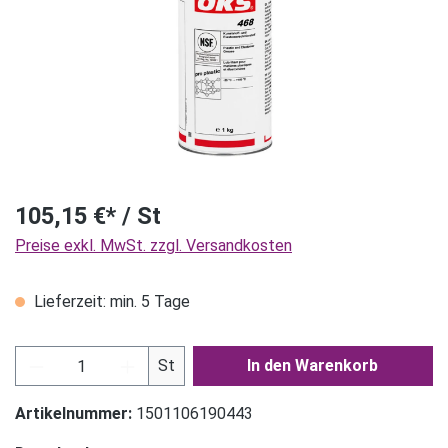
105,15 €* / St
Preise exkl. MwSt. zzgl. Versandkosten
Lieferzeit: min. 5 Tage
Produkt Anzahl: Gib den gewünschten Wert ein
St
In den Warenkorb
Artikelnummer:
1501106190443