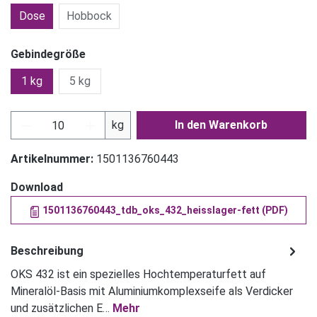
Dose
Hobbock
Gebindegröße
1 kg
5 kg
Produkt Anzahl: Gib den gewünschten Wert ein
kg
In den Warenkorb
Artikelnummer:
1501136760443
Download
1501136760443_tdb_oks_432_heisslager-fett (PDF)
Beschreibung
OKS 432 ist ein spezielles Hochtemperaturfett auf
Mineralöl-Basis mit Aluminiumkomplexseife als Verdicker
und zusätzlichen E…
Mehr