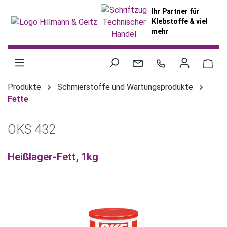
alt springen
Ihr Partner für
Klebstoffe & viel
mehr
War
Produkte
Schmierstoffe und Wartungsprodukte
Fette
OKS 432
Heißlager-Fett, 1kg
Bildergalerie überspringen