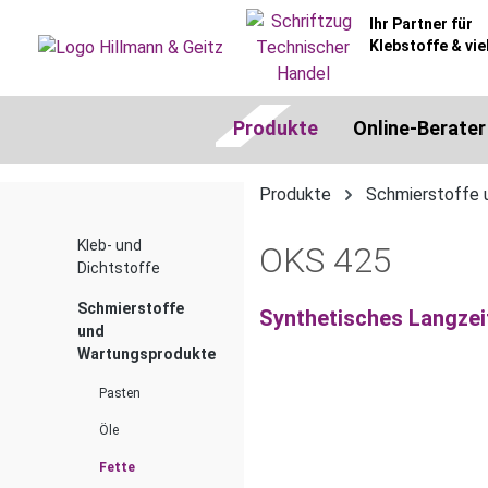
springen
Zur Hauptnavigation springen
Ihr Partner für
Klebstoffe & vie
Produkte
Online-Berater
Produkte
Schmierstoffe 
Kleb- und
OKS 425
Dichtstoffe
Schmierstoffe
Synthetisches Langzei
und
Wartungsprodukte
Pasten
Bildergalerie überspringen
Öle
Fette