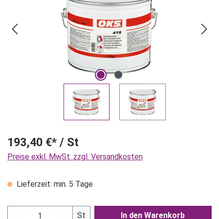
193,40 €* / St
Preise exkl. MwSt. zzgl. Versandkosten
Lieferzeit: min. 5 Tage
Produkt Anzahl: Gib den gewünschten Wert ein
St
In den Warenkorb