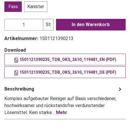
Fass
Kanister
Produkt Anzahl: Gib den gewünschten Wert ein
St
In den Warenkorb
Artikelnummer:
1501121390213
Download
1501121390235_TDB_OKS_2610_119481_EN (PDF)
1501121390235_TDB_OKS_2610_119481_DE (PDF)
Beschreibung
Komplex aufgebauter Reiniger auf Basis verschiedener,
hochwirksamer und rückstandsfrei verdunstender
Lösemittel. Kein starke…
Mehr