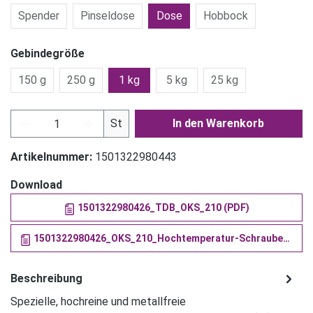
Spender
Pinseldose
Dose
Hobbock
Gebindegröße
150 g
250 g
1 kg
5 kg
25 kg
Produkt Anzahl: Gib den gewünschten Wert ein
St
In den Warenkorb
Artikelnummer:
1501322980443
Download
1501322980426_TDB_OKS_210 (PDF)
1501322980426_OKS_210_Hochtemperatur-Schraubenpaste (PDF)
Beschreibung
Spezielle, hochreine und metallfreie