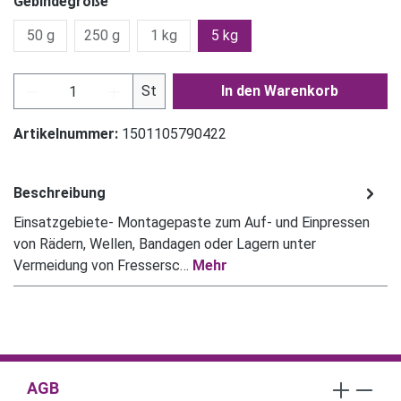
Gebindegröße
50 g
250 g
1 kg
5 kg
Produkt Anzahl: Gib den gewünschten Wert ein
St
In den Warenkorb
Artikelnummer:
1501105790422
Beschreibung
Einsatzgebiete- Montagepaste zum Auf- und Einpressen
von Rädern, Wellen, Bandagen oder Lagern unter
Vermeidung von Fressersc…
Mehr
AGB