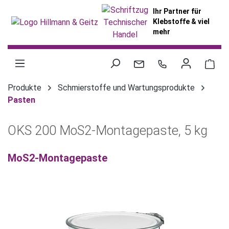
alt springen
Ihr Partner für
Klebstoffe & viel
mehr
War
Produkte
Schmierstoffe und Wartungsprodukte
Pasten
OKS 200 MoS2-Montagepaste, 5 kg
MoS2-Montagepaste
Bildergalerie überspringen