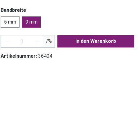
Bandbreite
5 mm
9 mm
Produkt Anzahl: Gib den gewünschten Wer
/%
In den Warenkorb
Artikelnummer:
36404