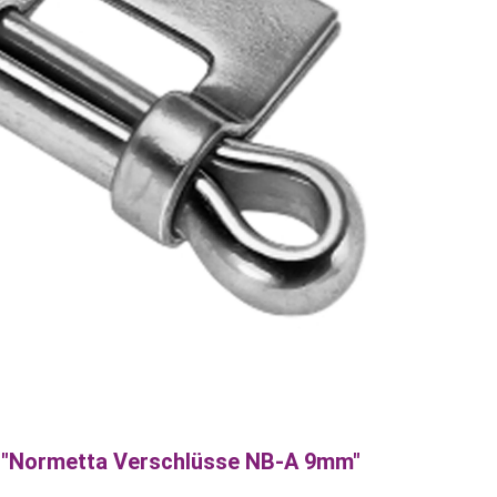
 "Normetta Verschlüsse NB-A 9mm"