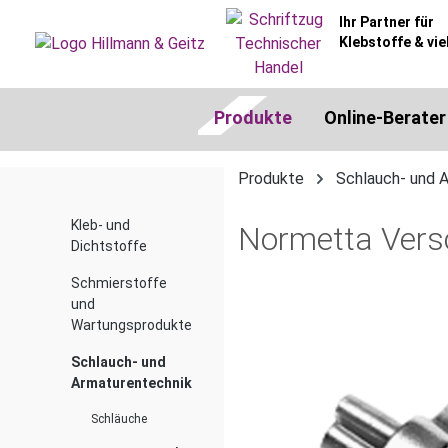
springen
Zur Hauptnavigation springen
Ihr Partner für
Klebstoffe & vie
Produkte
Online-Berater
Produkte
Schlauch- und 
Kleb- und
Normetta Ver
Dichtstoffe
Schmierstoffe
und
Bildergalerie überspringen
Wartungsprodukte
Schlauch- und
Armaturentechnik
Schläuche