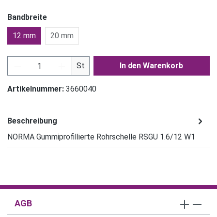
Bandbreite
12 mm
20 mm
Produkt Anzahl: Gib den gewünschten Wert ein
St
In den Warenkorb
Artikelnummer:
3660040
Beschreibung
NORMA Gummiprofillierte Rohrschelle RSGU 1.6/12 W1
AGB