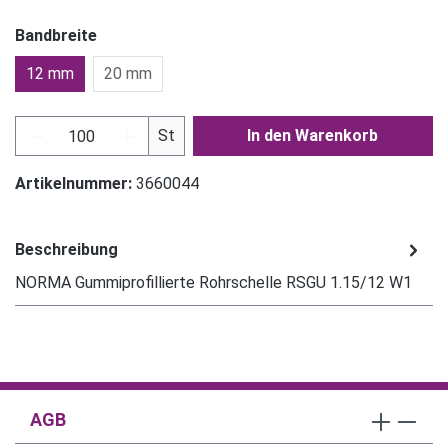
Bandbreite
12 mm
20 mm
Produkt Anzahl: Gib den gewünschten Wert ein
St
In den Warenkorb
Artikelnummer:
3660044
Beschreibung
NORMA Gummiprofillierte Rohrschelle RSGU 1.15/12 W1
AGB