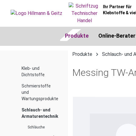
springen
Zur Hauptnavigation springen
Ihr Partner für
Klebstoffe & vie
Produkte
Online-Berater
Produkte
Schlauch- und 
Kleb- und
Messing TW-Ar
Dichtstoffe
Schmierstoffe
und
Bildergalerie überspringen
Wartungsprodukte
Schlauch- und
Armaturentechnik
Schläuche