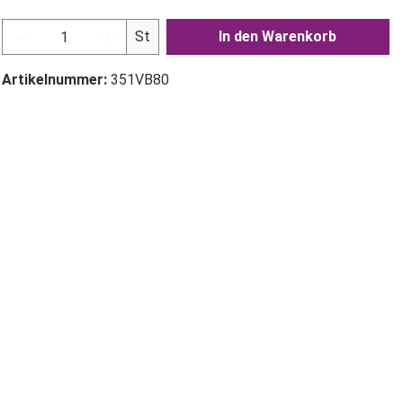
Produkt Anzahl: Gib den gewünschten Wer
St
In den Warenkorb
Artikelnummer:
351VB80