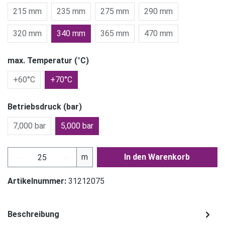
215 mm
235 mm
275 mm
290 mm
320 mm
340 mm
365 mm
470 mm
max. Temperatur (°C)
+60°C
+70°C
Betriebsdruck (bar)
7,000 bar
5,000 bar
Produkt Anzahl: Gib den gewünschten Wert ein
m
In den Warenkorb
Artikelnummer:
31212075
Beschreibung