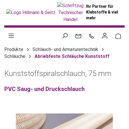
alt springen
Ihr Partner für
Klebstoffe & viel
mehr
War
Produkte
Schlauch- und Armaturentechnik
Schläuche
Abriebfeste Schläuche Kunststoff
Kunststoffspiralschlauch, 75 mm
PVC Saug- und Druckschlauch
Bildergalerie überspringen