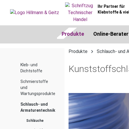
springen
Zur Hauptnavigation springen
Ihr Partner für
Klebstoffe & vie
Produkte
Online-Berater
Produkte
Schlauch- und 
Kleb- und
Kunststoffsch
Dichtstoffe
Schmierstoffe
und
Bildergalerie überspringen
Wartungsprodukte
Schlauch- und
Armaturentechnik
Schläuche