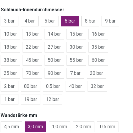
Schlauch-Innendurchmesser
3 bar
4 bar
5 bar
6 bar
8 bar
9 bar
10 bar
13 bar
14 bar
15 bar
16 bar
18 bar
22 bar
27 bar
30 bar
35 bar
38 bar
45 bar
50 bar
55 bar
60 bar
25 bar
70 bar
90 bar
7 bar
20 bar
2 bar
80 bar
0,5 bar
40 bar
32 bar
1 bar
19 bar
12 bar
Wandstärke mm
4,5 mm
3,0 mm
1,0 mm
2,0 mm
0,5 mm