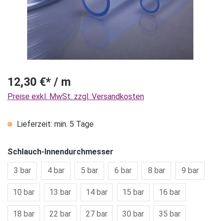
12,30 €* / m
Preise exkl. MwSt. zzgl. Versandkosten
Lieferzeit: min. 5 Tage
Schlauch-Innendurchmesser
3 bar
4 bar
5 bar
6 bar
8 bar
9 bar
10 bar
13 bar
14 bar
15 bar
16 bar
18 bar
22 bar
27 bar
30 bar
35 bar