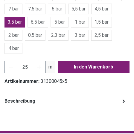
7 bar
7,5 bar
6 bar
5,5 bar
4,5 bar
3,5 bar
6,5 bar
5 bar
1 bar
1,5 bar
2 bar
0,5 bar
2,3 bar
3 bar
2,5 bar
4 bar
Produkt Anzahl: Gib den gewünschten Wert ein
m
In den Warenkorb
Artikelnummer:
31300045x5
Beschreibung