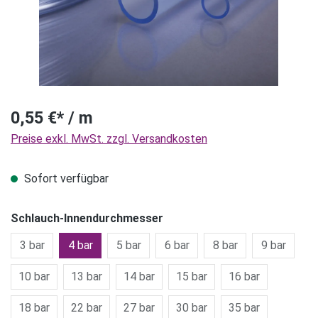
0,55 €* / m
Preise exkl. MwSt. zzgl. Versandkosten
Sofort verfügbar
Schlauch-Innendurchmesser
3 bar
4 bar
5 bar
6 bar
8 bar
9 bar
10 bar
13 bar
14 bar
15 bar
16 bar
18 bar
22 bar
27 bar
30 bar
35 bar