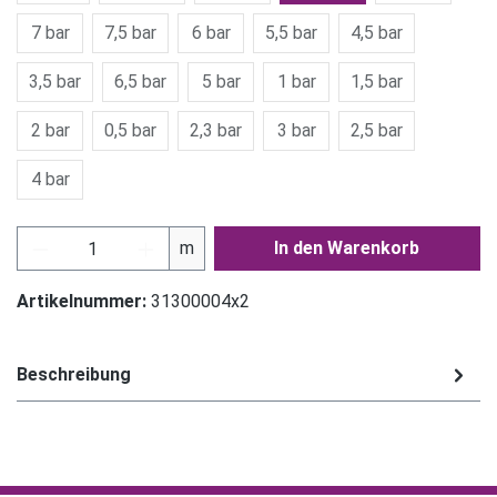
7 bar
7,5 bar
6 bar
5,5 bar
4,5 bar
3,5 bar
6,5 bar
5 bar
1 bar
1,5 bar
2 bar
0,5 bar
2,3 bar
3 bar
2,5 bar
4 bar
Produkt Anzahl: Gib den gewünschten Wert ein
m
In den Warenkorb
Artikelnummer:
31300004x2
Beschreibung