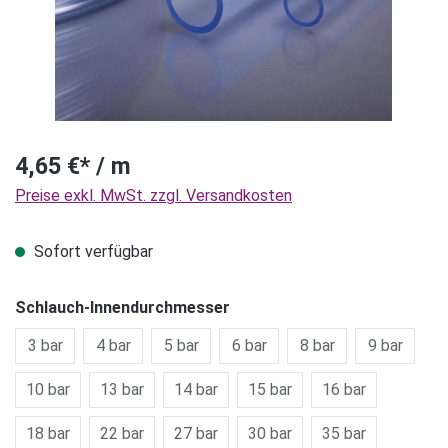
4,65 €* / m
Preise exkl. MwSt. zzgl. Versandkosten
Sofort verfügbar
Schlauch-Innendurchmesser
3 bar
4 bar
5 bar
6 bar
8 bar
9 bar
10 bar
13 bar
14 bar
15 bar
16 bar
18 bar
22 bar
27 bar
30 bar
35 bar