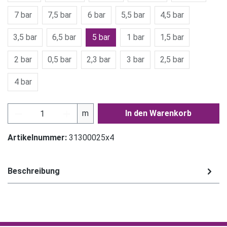
7 bar
7,5 bar
6 bar
5,5 bar
4,5 bar
3,5 bar
6,5 bar
5 bar
1 bar
1,5 bar
2 bar
0,5 bar
2,3 bar
3 bar
2,5 bar
4 bar
Produkt Anzahl: Gib den gewünschten Wert ein
m
In den Warenkorb
Artikelnummer:
31300025x4
Beschreibung