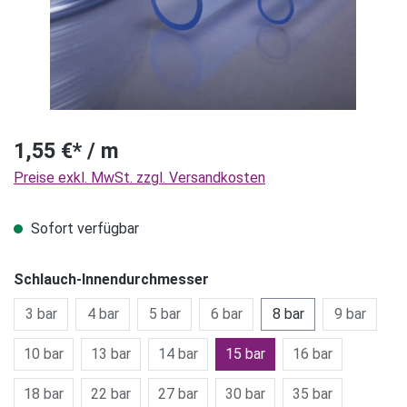
1,55 €* / m
Preise exkl. MwSt. zzgl. Versandkosten
Sofort verfügbar
Schlauch-Innendurchmesser
3 bar
4 bar
5 bar
6 bar
8 bar
9 bar
10 bar
13 bar
14 bar
15 bar
16 bar
18 bar
22 bar
27 bar
30 bar
35 bar