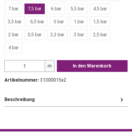
7 bar
7,5 bar
6 bar
5,5 bar
4,5 bar
3,5 bar
6,5 bar
5 bar
1 bar
1,5 bar
2 bar
0,5 bar
2,3 bar
3 bar
2,5 bar
4 bar
Produkt Anzahl: Gib den gewünschten Wert ein
m
In den Warenkorb
Artikelnummer:
31300015x2
Beschreibung