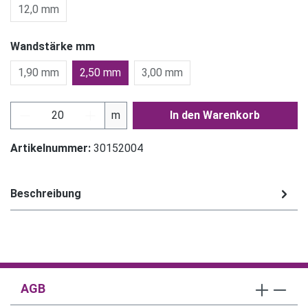
12,0 mm
Wandstärke mm
1,90 mm
2,50 mm
3,00 mm
Produkt Anzahl: Gib den gewünschten Wert ein
m
In den Warenkorb
Artikelnummer:
30152004
Beschreibung
AGB