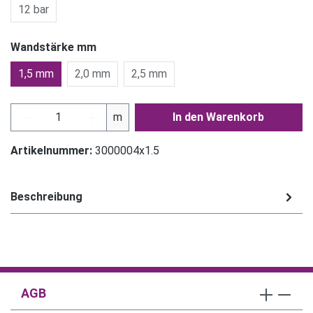
12 bar
Wandstärke mm
1,5 mm
2,0 mm
2,5 mm
Produkt Anzahl: Gib den gewünschten Wert ein
m
In den Warenkorb
Artikelnummer:
3000004x1.5
Beschreibung
AGB