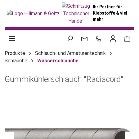
alt springen
Ihr Partner für
Klebstoffe & viel
mehr
War
Produkte
Schlauch- und Armaturentechnik
Schläuche
Wasserschläuche
Gummikühlerschlauch "Radiacord"
Bildergalerie überspringen