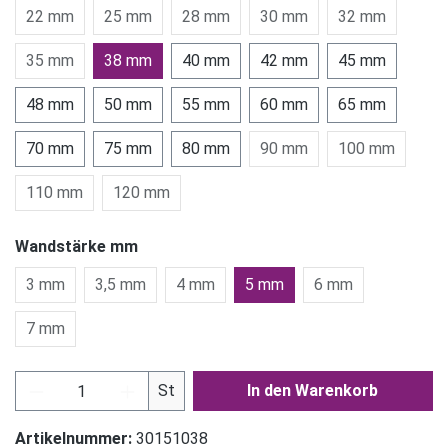
22 mm
25 mm
28 mm
30 mm
32 mm
35 mm
38 mm
40 mm
42 mm
45 mm
48 mm
50 mm
55 mm
60 mm
65 mm
70 mm
75 mm
80 mm
90 mm
100 mm
110 mm
120 mm
Wandstärke mm
3 mm
3,5 mm
4 mm
5 mm
6 mm
7 mm
Produkt Anzahl: Gib den gewünschten Wert ein
St
In den Warenkorb
Artikelnummer:
30151038