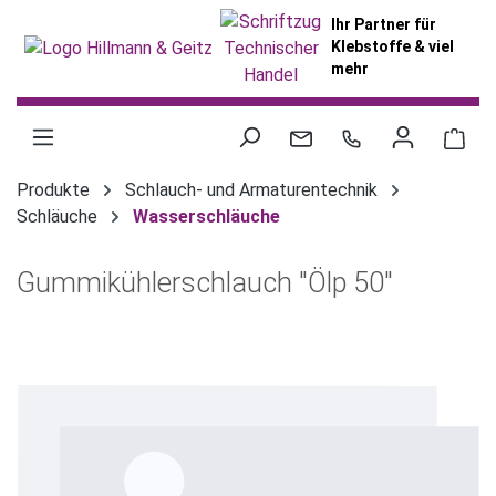
alt springen
Ihr Partner für
Klebstoffe & viel
mehr
War
Produkte
Schlauch- und Armaturentechnik
Schläuche
Wasserschläuche
Gummikühlerschlauch "Ölp 50"
Bildergalerie überspringen