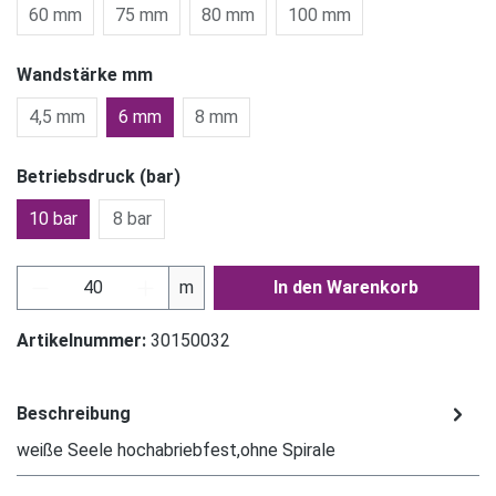
60 mm
75 mm
80 mm
100 mm
Wandstärke mm
4,5 mm
6 mm
8 mm
Betriebsdruck (bar)
10 bar
8 bar
Produkt Anzahl: Gib den gewünschten Wert ein
m
In den Warenkorb
Artikelnummer:
30150032
Beschreibung
weiße Seele hochabriebfest,ohne Spirale