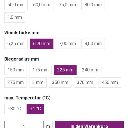
50,0 mm
60,0 mm
75,0 mm
80,0 mm
1,0 mm
Wandstärke mm
6,25 mm
6,70 mm
7,00 mm
8,00 mm
Biegeradius mm
150 mm
175 mm
225 mm
240 mm
275 mm
3 mm
350 mm
370 mm
450 mm
max. Temperatur (°C)
+80 °C
+1 °C
Produkt Anzahl: Gib den gewünschten Wert ein
m
In den Warenkorb