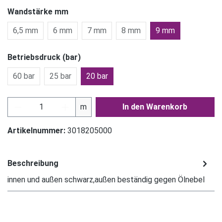
Wandstärke mm
6,5 mm
6 mm
7 mm
8 mm
9 mm
Betriebsdruck (bar)
60 bar
25 bar
20 bar
Produkt Anzahl: Gib den gewünschten Wert ein
m
In den Warenkorb
Artikelnummer:
3018205000
Beschreibung
innen und außen schwarz,außen beständig gegen Ölnebel