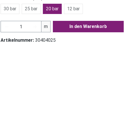
30 bar
25 bar
20 bar
12 bar
Produkt Anzahl: Gib den gewünschten Wer
m
In den Warenkorb
Artikelnummer:
30404025