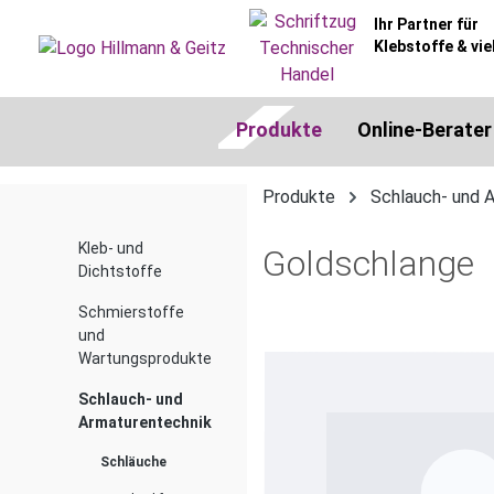
springen
Zur Hauptnavigation springen
Ihr Partner für
Klebstoffe & vie
Produkte
Online-Berater
Produkte
Schlauch- und 
Kleb- und
Goldschlange
Dichtstoffe
Schmierstoffe
und
Bildergalerie überspringen
Wartungsprodukte
Schlauch- und
Armaturentechnik
Schläuche