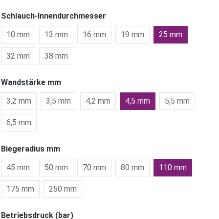
Schlauch-Innendurchmesser
10 mm
13 mm
16 mm
19 mm
25 mm
32 mm
38 mm
Wandstärke mm
3,2 mm
3,5 mm
4,2 mm
4,5 mm
5,5 mm
6,5 mm
Biegeradius mm
45 mm
50 mm
70 mm
80 mm
110 mm
175 mm
250 mm
Betriebsdruck (bar)