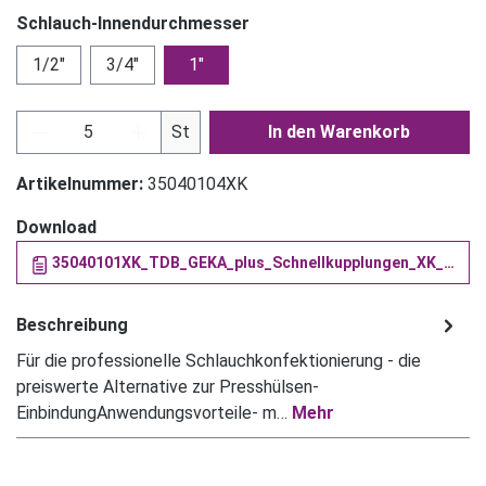
Schlauch-Innendurchmesser
1/2"
3/4"
1"
Produkt Anzahl: Gib den gewünschten Wert ein
St
In den Warenkorb
Artikelnummer:
35040104XK
Download
35040101XK_TDB_GEKA_plus_Schnellkupplungen_XK_und_XLK_fuer_Trinkwasser (PDF)
Beschreibung
Für die professionelle Schlauchkonfektionierung - die
preiswerte Alternative zur Presshülsen-
EinbindungAnwendungsvorteile- m…
Mehr