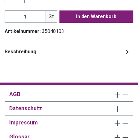
Produkt Anzahl: Gib den gewünschten Wert ein
St
In den Warenkorb
Artikelnummer:
35040103
Beschreibung
AGB
Datenschutz
Impressum
Glossar