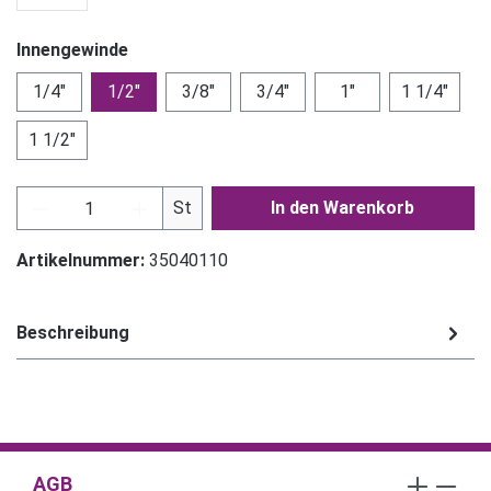
Innengewinde
1/4"
1/2"
3/8"
3/4"
1"
1 1/4"
1 1/2"
Produkt Anzahl: Gib den gewünschten Wert ein
St
In den Warenkorb
Artikelnummer:
35040110
Beschreibung
AGB