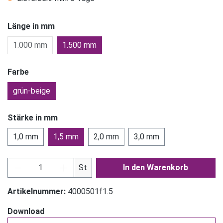
Länge in mm
1.000 mm
1.500 mm
Farbe
grün-beige
Stärke in mm
1,0 mm
1,5 mm
2,0 mm
3,0 mm
Produkt Anzahl: Gib den gewünschten Wert ein
St
In den Warenkorb
Artikelnummer:
4000501f1.5
Download