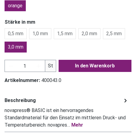
orange
Stärke in mm
0,5 mm
1,0 mm
1,5 mm
2,0 mm
2,5 mm
3,0 mm
Produkt Anzahl: Gib den gewünschten Wert ein
St
In den Warenkorb
Artikelnummer:
400043.0
Beschreibung
novapress® BASIC ist ein hervorragendes
Standardmaterial für den Einsatz im mittleren Druck- und
Temperaturbereich. novapres…
Mehr