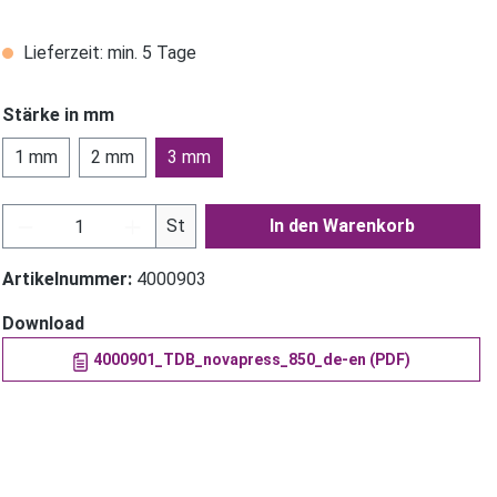
Lieferzeit: min. 5 Tage
Stärke in mm
1 mm
2 mm
3 mm
Produkt Anzahl: Gib den gewünschten Wer
St
In den Warenkorb
Artikelnummer:
4000903
Download
4000901_TDB_novapress_850_de-en (PDF)