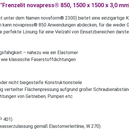
"Frenzelit novapress® 850, 1500 x 1500 x 3,0 mm
 unter dem Namen novaform® 2300) bietet eine einzigartige Ko
h kann novapress® 850 Anwendungen abdecken, für die weder G
ie perfekte Lösung für eine Vielzahl von Einsatzbereichen darstel
sfähigkeit – nahezu wie ein Elastomer
 wie klassische Faserstoffdichtungen
der nicht biegesteife Konstruktionsteile
ig verteilter Flächenpressung aufgrund großer Schraubenabstä
htungen von Getrieben, Pumpen etc.
P 401)
wasserzulassung gemäß Elastomerleitlinie, W 270)