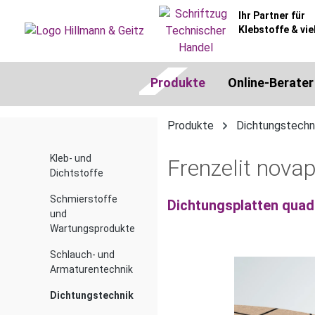
springen
Zur Hauptnavigation springen
Ihr Partner für
Klebstoffe & vie
Produkte
Online-Berater
Produkte
Dichtungstechn
Kleb- und
Frenzelit nova
Dichtstoffe
Schmierstoffe
Dichtungsplatten quad
und
Wartungsprodukte
Schlauch- und
Bildergalerie überspringen
Armaturentechnik
Dichtungstechnik