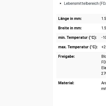
Lebensmittelbereich (FD
Länge in mm:
1.
Breite in mm:
1.
min. Temperatur (°C):
-1
max. Temperatur (°C):
+2
Freigabe:
Bl
FD
El
27
Material:
Ar
mi