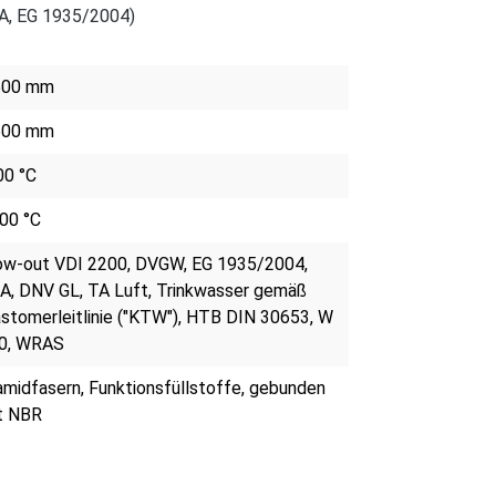
A, EG 1935/2004)
500 mm
500 mm
00 °C
00 °C
ow-out VDI 2200, DVGW, EG 1935/2004,
A, DNV GL, TA Luft, Trinkwasser gemäß
astomerleitlinie ("KTW"), HTB DIN 30653, W
0, WRAS
amidfasern, Funktionsfüllstoffe, gebunden
t NBR