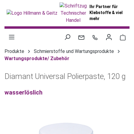
alt springen
Ihr Partner für
Klebstoffe & viel
mehr
War
Produkte
Schmierstoffe und Wartungsprodukte
Wartungsprodukte/ Zubehör
Diamant Universal Polierpaste, 120 g
wasserlöslich
Bildergalerie überspringen