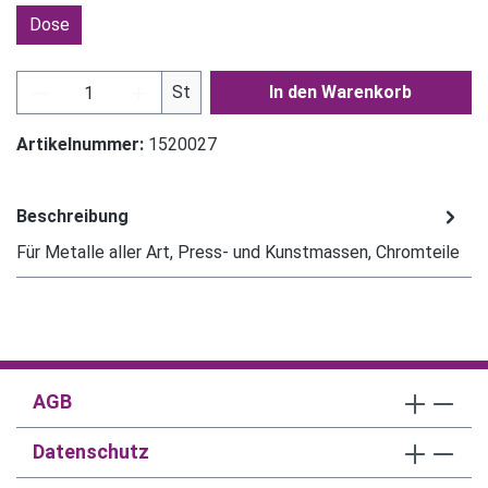
Dose
Produkt Anzahl: Gib den gewünschten Wert ein
St
In den Warenkorb
Artikelnummer:
1520027
Beschreibung
Für Metalle aller Art, Press- und Kunstmassen, Chromteile
AGB
Datenschutz