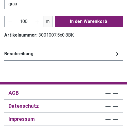
grau
Produkt Anzahl: Gib den gewünschten Wert ein
m
In den Warenkorb
Artikelnummer:
3001007.5x0.8BK
Beschreibung
AGB
Datenschutz
Impressum