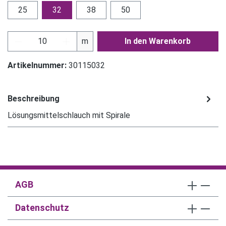
25
32
38
50
Produkt Anzahl: Gib den gewünschten Wert ein
m
In den Warenkorb
Artikelnummer:
30115032
Beschreibung
Lösungsmittelschlauch mit Spirale
AGB
Datenschutz