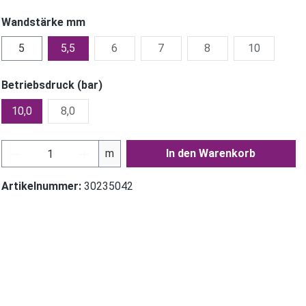
Wandstärke mm
5
5,5
6
7
8
10
Betriebsdruck (bar)
10,0
8,0
Produkt Anzahl: Gib den gewünschten Wer
m
In den Warenkorb
Artikelnummer:
30235042