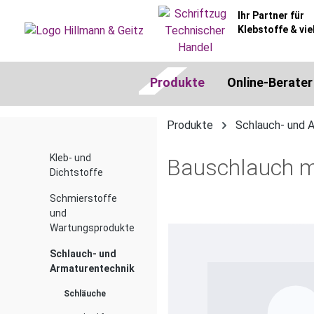
springen
Zur Hauptnavigation springen
Ihr Partner für
Klebstoffe & vie
Produkte
Online-Berater
Produkte
Schlauch- und 
Kleb- und
Bauschlauch mi
Dichtstoffe
Schmierstoffe
und
Bildergalerie überspringen
Wartungsprodukte
Schlauch- und
Armaturentechnik
Schläuche