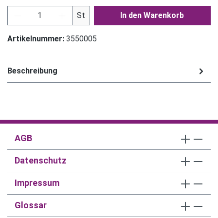
Produkt Anzahl: Gib den gewünschten Wert ein
St
In den Warenkorb
Artikelnummer:
3550005
Beschreibung
AGB
Datenschutz
Impressum
Glossar