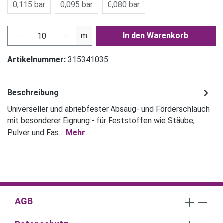
0,115 bar
0,095 bar
0,080 bar
Produkt Anzahl: Gib den gewünschten Wert ein
m
In den Warenkorb
Artikelnummer:
315341035
Beschreibung
Universeller und abriebfester Absaug- und Förderschlauch
mit besonderer Eignung:- für Feststoffen wie Stäube,
Pulver und Fas…
Mehr
AGB