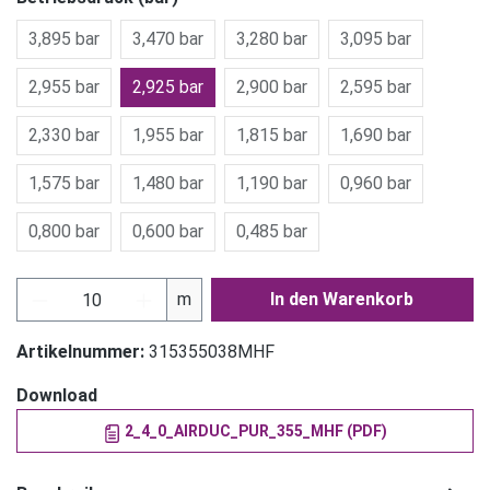
3,895 bar
3,470 bar
3,280 bar
3,095 bar
2,955 bar
2,925 bar
2,900 bar
2,595 bar
2,330 bar
1,955 bar
1,815 bar
1,690 bar
1,575 bar
1,480 bar
1,190 bar
0,960 bar
0,800 bar
0,600 bar
0,485 bar
Produkt Anzahl: Gib den gewünschten Wert ein
m
In den Warenkorb
Artikelnummer:
315355038MHF
Download
2_4_0_AIRDUC_PUR_355_MHF (PDF)