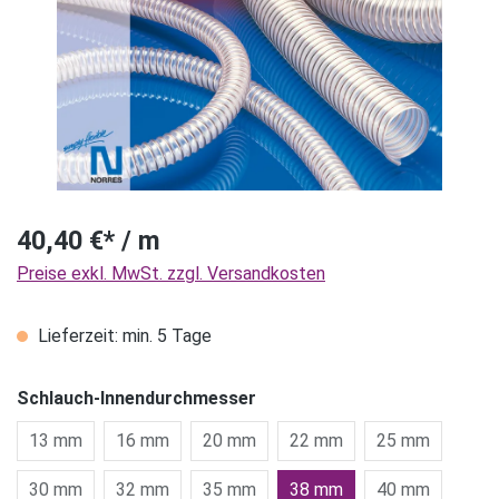
40,40 €* / m
Preise exkl. MwSt. zzgl. Versandkosten
Lieferzeit: min. 5 Tage
Schlauch-Innendurchmesser
13 mm
16 mm
20 mm
22 mm
25 mm
30 mm
32 mm
35 mm
38 mm
40 mm