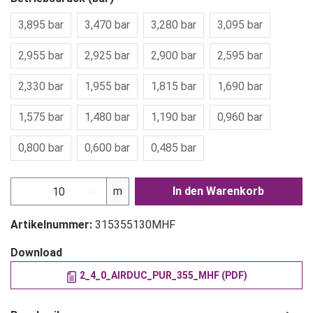
3,895 bar
3,470 bar
3,280 bar
3,095 bar
2,955 bar
2,925 bar
2,900 bar
2,595 bar
2,330 bar
1,955 bar
1,815 bar
1,690 bar
1,575 bar
1,480 bar
1,190 bar
0,960 bar
0,800 bar
0,600 bar
0,485 bar
Produkt Anzahl: Gib den gewünschten Wert ein
m
In den Warenkorb
Artikelnummer:
315355130MHF
Download
2_4_0_AIRDUC_PUR_355_MHF (PDF)