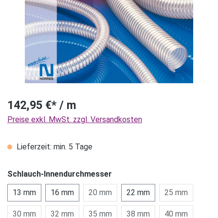
142,95 €* / m
Preise exkl. MwSt. zzgl. Versandkosten
Lieferzeit: min. 5 Tage
Schlauch-Innendurchmesser
13 mm
16 mm
20 mm
22 mm
25 mm
30 mm
32 mm
35 mm
38 mm
40 mm