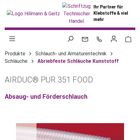
alt springen
Ihr Partner für
Klebstoffe & viel
mehr
War
Produkte
Schlauch- und Armaturentechnik
Schläuche
Abriebfeste Schläuche Kunststoff
AIRDUC® PUR 351 FOOD
Absaug- und Förderschlauch
Bildergalerie überspringen