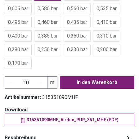
0,605 bar
0,580 bar
0,560 bar
0,535 bar
0,495 bar
0,460 bar
0,435 bar
0,410 bar
0,400 bar
0,385 bar
0,350 bar
0,310 bar
0,280 bar
0,250 bar
0,230 bar
0,200 bar
0,170 bar
Produkt Anzahl: Gib den gewünschten Wert ein
m
In den Warenkorb
Artikelnummer:
315351090MHF
Download
315351090MHF_Airduc_PUR_351_MHF (PDF)
Beschreibung