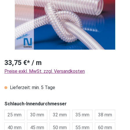
33,75 €* / m
Preise exkl. MwSt. zzgl. Versandkosten
Lieferzeit: min. 5 Tage
Schlauch-Innendurchmesser
25 mm
30 mm
32 mm
35 mm
38 mm
40 mm
45 mm
50 mm
55 mm
60 mm