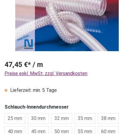
47,45 €* / m
Preise exkl. MwSt. zzgl. Versandkosten
Lieferzeit: min. 5 Tage
Schlauch-Innendurchmesser
25 mm
30 mm
32 mm
35 mm
38 mm
40 mm
45 mm
50 mm
55 mm
60 mm