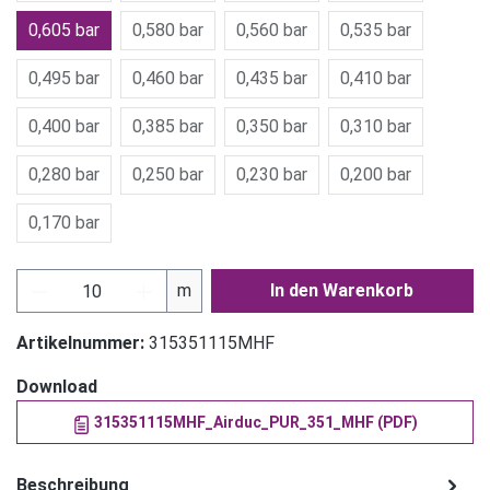
0,605 bar
0,580 bar
0,560 bar
0,535 bar
0,495 bar
0,460 bar
0,435 bar
0,410 bar
0,400 bar
0,385 bar
0,350 bar
0,310 bar
0,280 bar
0,250 bar
0,230 bar
0,200 bar
0,170 bar
Produkt Anzahl: Gib den gewünschten Wert ein
m
In den Warenkorb
Artikelnummer:
315351115MHF
Download
315351115MHF_Airduc_PUR_351_MHF (PDF)
Beschreibung