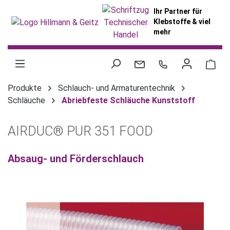
alt springen
Ihr Partner für
Klebstoffe & viel
mehr
War
Produkte
Schlauch- und Armaturentechnik
Schläuche
Abriebfeste Schläuche Kunststoff
AIRDUC® PUR 351 FOOD
Absaug- und Förderschlauch
Bildergalerie überspringen